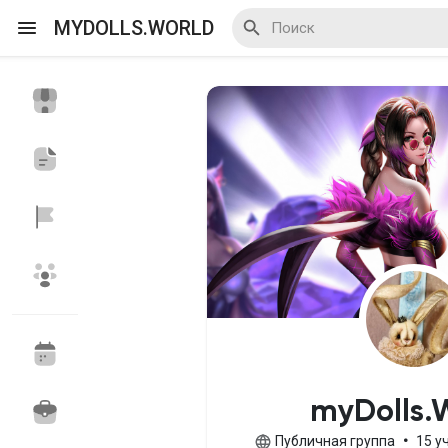
MYDOLLS.WORLD
Смотреть Действа
Я организатор
Смотреть Блоги
Смотреть Базар
myDolls.
Смотреть Группы
Мои группы
Публичная группа
•
15 у