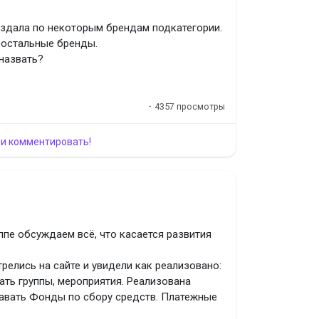
 Мак Флайтрап
оздала по некоторым брендам подкатегории.
римс
 остальные бренды.
 назвать?
·
4357 просмотры
 и комментировать!
рас
ппе обсуждаем всё, что касается развития
р
релись на сайте и увидели как реализовано:
ать группы, мероприятия. Реализована
 Вуду
авать Фонды по сбору средств. Платежные
 (Монстрические Мутации)
 В профиле есть возможность прохождения