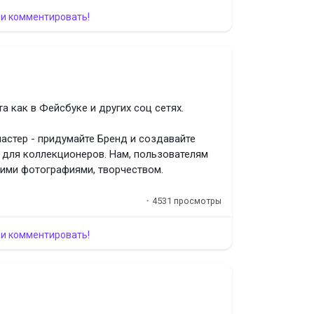
 и комментировать!
л
дергейст
а как в Фейсбуке и других соц сетях.
мастер - придумайте Бренд и создавайте
л
 для коллекционеров. Нам, пользователям
шими фотографиями, творчеством.
упаем, но смотрите пожалуйста на профиль
рен, то значит пользователь не мошенник,
·
4531 просмотры
гтон Джил Веббер
 данные у администрации сайта.
 форума.
 и комментировать!
ефона и Мяулоди
ман (Слоу Мо) Мортавич