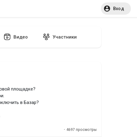
Вход
Видео
Участники
говой площадке?
и.
включить в Базар?
h
·
4697 просмотры