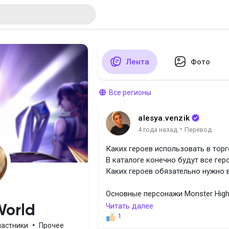
Лента
Фото
Все регионы
alesya.venzik
·
4 года назад
Перевод
Каких героев использовать в тор
В каталоге конечно будут все геро
Каких героев обязательно нужно 
Основные персонажи Monster Hig
Читать далее
World
Frankie Stein - Фрэнки Штейн
1
частники
•
Прочее
Draculaura - Дракулаура