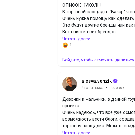
Robecca Steam - Робекка Стим
СПИСОК КУКОЛ!!!
Venus McFlytrap - Венус (Венера)
В торговой площадке "Базар" я с
Scarah Screams - Скара (Сара) Ск
Очень нужна помощь как сделать
Bram Devein - Брэм Девейн
Это будут другие бренды или как
Gory Fangtel - Гори Фангтел
Вот список всех брендов:
Romulus - Ромулус
A Girl for All Time
Читать далее
Dougey - Доуги
Ai
1
Brocko - Броко
Antonio Juan Munecas
Iris Clops - Айрис Клопс
Ashton Drake Galleries
Войдите, чтобы отмечать, делиться
Jinafire Long - Джинафайр Лонг
Avantguards
Invisi Billy - Инвизи Билли
Azone
Skelita Calaveras - Скелита Калаве
Baby born
alesya.venzik
Catrine DeMew - Катрин де Мяу
Baby Born Surprise
·
4 года назад
Перевод
Catty Noir - Кэтти Нуар
Barbie
Twyla - Твайла
Becky
Девочки и мальчики, в данной гру
Wydowna Spider - Вайдона Спайде
BEGoths
проекта.
Gigi Grant - Джиджи Грант
Betty
Очень надеюсь, что все уже осмот
Jane Boolittle - Джейн Булиттл
Betty Spaghetty
возможность вести блоги, создав
Hoodude Voodoo - Худьюд (Худу)
Big Beautiful Dolls
торговая площадка. Можете созд
Студенты-гибриды, Freaky Fusion
Bild Lilli
системы подключены и работают.
Читать далее