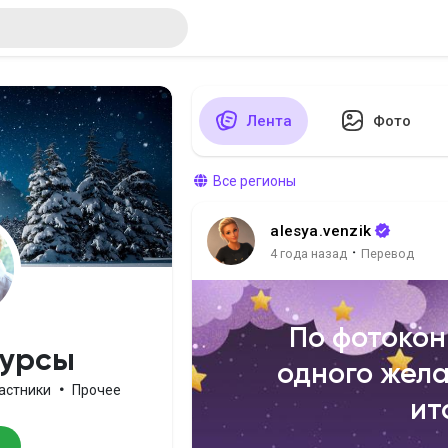
Лента
Фото
Все регионы
alesya.venzik
·
4 года назад
Перевод
По фотокон
курсы
одного жела
частники
•
Прочее
ит