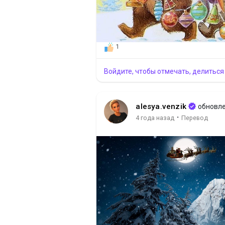
1
Войдите, чтобы отмечать, делиться
alesya.venzik
обновле
·
4 года назад
Перевод