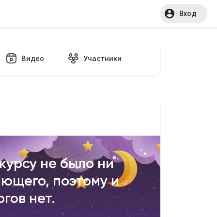
Вход
Видео
Участники
курсу не было ни
ющего, поэтому и
огов нет.