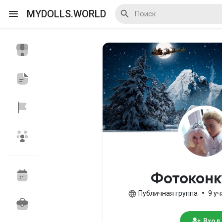
MYDOLLS.WORLD
Смотреть Действа
Я организатор
Смотреть Блоги
Смотреть Базар
Фотокон
Публичная группа
•
9 у
Смотреть Группы
Мои группы
Вход