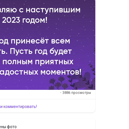
вляю с наступившим
 2023 годом!
год принесёт всем
ь. Пусть год будет
 полным приятных
адостных моментов!
·
3886 просмотры
 и комментировать!
ены фото