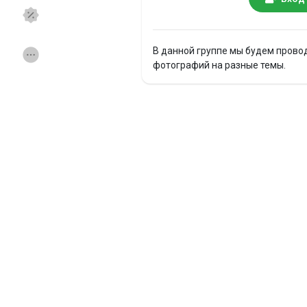
Смотреть Страницы
Нравлики
В данной группе мы будем прово
фотографий на разные темы.
Популярные посты
Найти сообщения
Фонд
Акции
Работа
Форумы
Кинозал
Игры
Разработчики