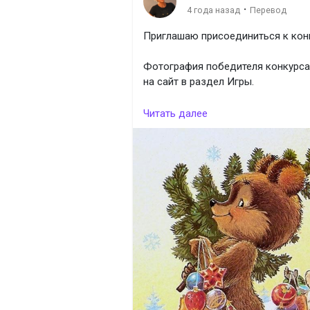
·
4 года назад
Перевод
Приглашаю присоединиться к конк
Фотография победителя конкурса 
на сайт в раздел Игры.
Победитель будет определён пут
Читать далее
количества лайков.
27 декабря 2022 года подведём ит