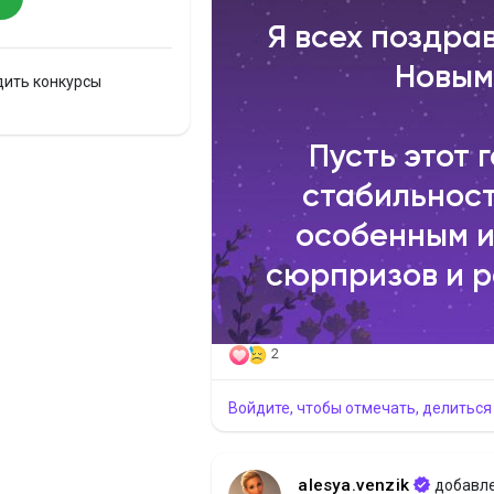
Я всех поздра
Новым
дить конкурсы
Пусть этот 
стабильност
особенным и
сюрпризов и р
2
Войдите, чтобы отмечать, делиться
alesya.venzik
добавл