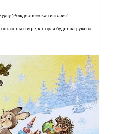
урсу "Рождественская история".
останется в игре, которая будет загружена
ём голосования - набора наибольшего
оги.