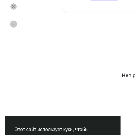
Смотреть Страницы
Нравлики
Популярные посты
Найти сообщения
Фонд
Акции
Нет 
Работа
Форумы
Кинозал
Игры
Разработчики
Этот сайт использует куки, чтобы