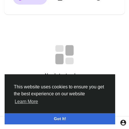
Discover Groupes
My Groups
Discover Pages
aimé les pages
No data to show
This website uses cookies to ensure you get
the best experience on our website
Popular Posts
Learn More
Discover Posts
Got It!