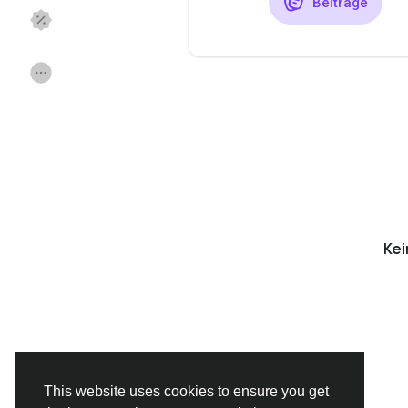
Beiträge
Discover Seiten
mochte der Seiten
Beliebte Beiträge
Beiträge entdecke
Finanzierung
Angebote
Ke
Jobs
Foren
Filme
Spiele
Entwickler
This website uses cookies to ensure you get