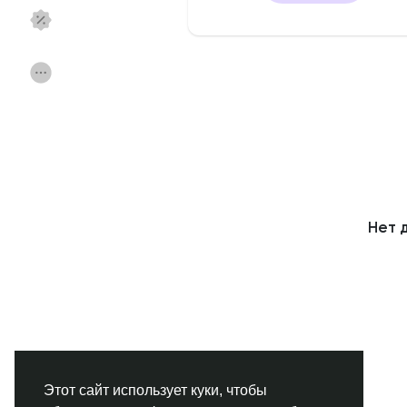
Смотреть Страницы
Нравлики
Популярные посты
Найти сообщения
Фонд
Акции
Нет 
Работа
Форумы
Кинозал
Игры
Разработчики
Этот сайт использует куки, чтобы