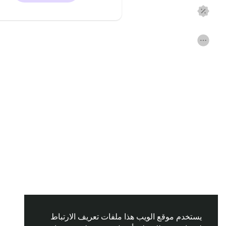
اكتشف الصفحات
صفحات اعجبت بها
المنشورات المشهورة
اكتشف المشاركات
التمويل
مفاوضاتي
وظائف
المنتديات
الافلام
الألعاب
المطوريين
يستخدم موقع الويب هذا ملفات تعريف الارتباط