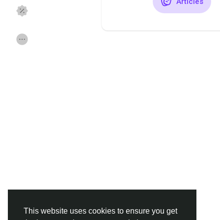
Articles
Discover Pages
aimé les pages
Popular Posts
Discover Posts
Funding
Offers
Jobs
Forums
Movies
Jeux
Developers
This website uses cookies to ensure you get