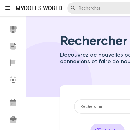
MYDOLLS.WORLD
Rechercher
Discover Events
My Events
Découvrez de nouvelles pe
connexions et faire de no
Discover Blogs
Discover Marketplace
Discover Groupes
My Groups