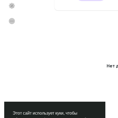
Смотреть Страницы
Нравлики
Популярные посты
Найти сообщения
Фонд
Акции
Нет 
Работа
Форумы
Кинозал
Игры
Разработчики
Этот сайт использует куки, чтобы