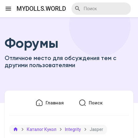
MYDOLLS.WORLD
Форумы
Смотреть Действа
Отличное место для обсуждения тем с
Я организатор
другими пользователями
Смотреть Блоги
Главная
Поиск
Смотреть Базар
Каталог Кукол
Integrity
Jasper