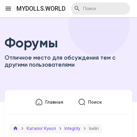
MYDOLLS.WORLD
Форумы
Смотреть Действа
Отличное место для обсуждения тем с
Я организатор
другими пользователями
Смотреть Блоги
Главная
Поиск
Смотреть Базар
Каталог Кукол
Integrity
Iselin