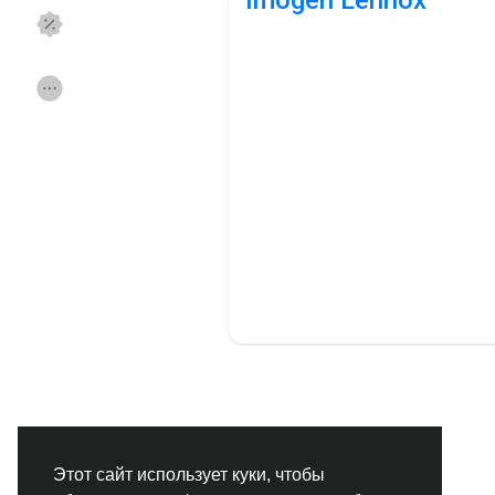
Imogen Lennox
Смотреть Страницы
Нравлики
Популярные посты
Найти сообщения
Фонд
Акции
Работа
Форумы
Кинозал
Игры
Разработчики
Этот сайт использует куки, чтобы