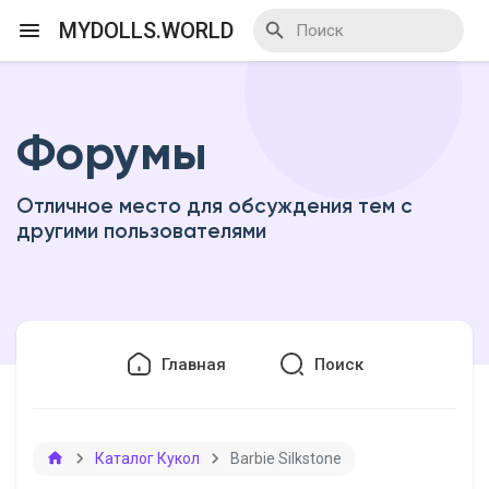
MYDOLLS.WORLD
Форумы
Смотреть Действа
Отличное место для обсуждения тем с
Я организатор
другими пользователями
Смотреть Блоги
Главная
Поиск
Смотреть Базар
Каталог Кукол
Barbie Silkstone