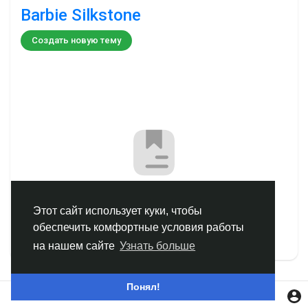
Barbie Silkstone
Смотреть Группы
Создать новую тему
Мои группы
Смотреть Страницы
Нравлики
Нет тем
Этот сайт использует куки, чтобы
обеспечить комфортные условия работы
Популярные посты
на нашем сайте
Узнать больше
Найти сообщения
Понял!